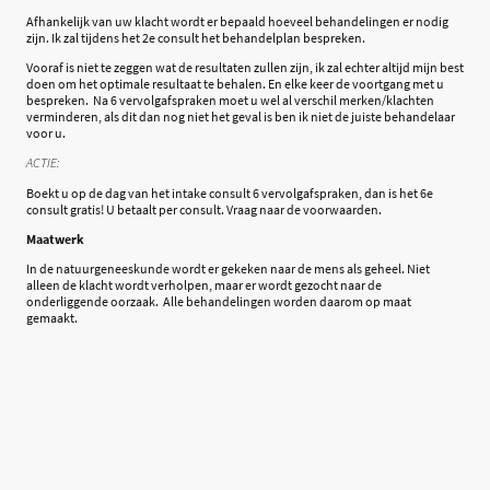
Afhankelijk van uw klacht wordt er bepaald hoeveel behandelingen er nodig
zijn. Ik zal tijdens het 2e consult het behandelplan bespreken.
Vooraf is niet te zeggen wat de resultaten zullen zijn, ik zal echter altijd mijn best
doen om het optimale resultaat te behalen. En elke keer de voortgang met u
bespreken. Na 6 vervolgafspraken moet u wel al verschil merken/klachten
verminderen, als dit dan nog niet het geval is ben ik niet de juiste behandelaar
voor u.
ACTIE:
Boekt u op de dag van het intake consult 6 vervolgafspraken, dan is het 6e
consult gratis! U betaalt per consult. Vraag naar de voorwaarden.
Maatwerk
In de natuurgeneeskunde wordt er gekeken naar de mens als geheel. Niet
alleen de klacht wordt verholpen, maar er wordt gezocht naar de
onderliggende oorzaak. Alle behandelingen worden daarom op maat
gemaakt.