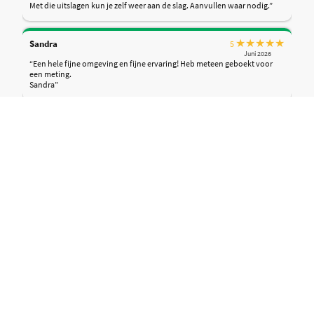
Met die uitslagen kun je zelf weer aan de slag. Aanvullen waar nodig.”
★
★
★
★
★
Sandra
5
Juni 2026
“Een hele fijne omgeving en fijne ervaring! Heb meteen geboekt voor
een meting.
Sandra”
★
★
★
★
★
Maikel
5
Mei 2026
“Omdat ik geen verdere op of aanmerkingen heb ;)”
★
★
★
★
★
Nicole
5
Mei 2026
“Ik ben erg tevreden over de behandelingen van Annelie. Er beginnen
nu, na een aantal behandelingen, ook daadwerkelijk dingen op te
lossen wat ook uit de bioresonantie metingen blijkt.😀 De
voetreflexbehandelingen zijn heerlijk en ontspannend en Annelie is een
erg fijn mens waardoor je na een behandeling helemaal tot rust bent
gekomen. De praktijk 'Zorg met passie' is echt een aanrader voor
iedereen!”
★
★
★
★
☆
Maikel
4
Maart 2026