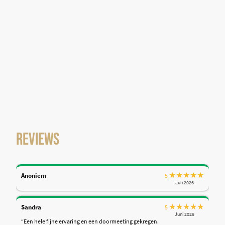
Reviews
★
★
★
★
★
Anoniem
5
Juli 2026
★
★
★
★
★
Sandra
5
Juni 2026
“Een hele fijne ervaring en een doormeeting gekregen.