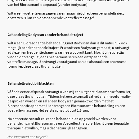
van het Bioresonantie apparaat (zonder bodyscan).
Wilt u een voetreflexmassage ervaren, maar niet direct een behandeltraject
opstarten? Plan een ontspannende voetreflexmassage!
Behandeling Bodyscan zonder behandeltraject
Wilt u een Bioresonantie behandeling met Bodyscan dan is dit natuurlijk ook
mogelijk zonder behandeltraject. Er wordt een Bodyscan gemaakt, u ontvangt
adviezen en frequentiedrager waarmee u vooruit kunt. Mocht u het prettig
vinden ontvangt u tijdens het harmoniseren een ontspannende
voetreflexmassage. U ontvangt voorafgaand aan de afspraak een anamnese
formulier, deze graag thuis invullen.
Behandeltraject bij klachten
Vóór de eerste afspraak ontvangt u van mij een uitgebreid anamnese formulier,
deze graag thuis invullen. Tijdens het eerste consult zal het anamneseformulier
besproken worden en zal er een bodyscan gemaakt worden met het
Bioresonantie apparaat. U ontvangt een Bioresonantie behandeling en een
voetreflexmassage. Het eerste consult duurt 1,5 uur.
Na het eerste consult zal er een behandelplan opgesteld worden voor
behandeling met Bioresonantie en Voetreflex therapie. Mocht u een bepaalde
therapie niet willen, mag u dat natuurlijk aangeven.
Hoe lang duurt een traject?