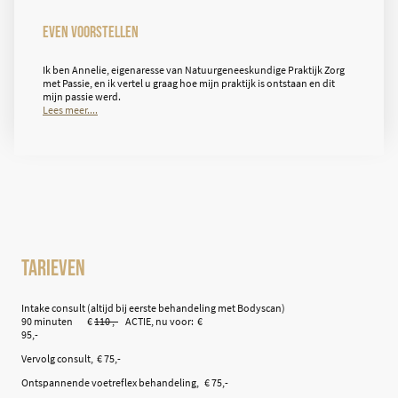
Even voorstellen
Ik ben Annelie, eigenaresse van Natuurgeneeskundige Praktijk Zorg
met Passie, en ik vertel u graag hoe mijn praktijk is ontstaan en dit
mijn passie werd.
Lees meer....
Tarieven
Intake consult (altijd bij eerste behandeling met Bodyscan)
90 minuten €
110 ,-
ACTIE, nu voor: €
95,-
Vervolg consult, € 75,-
Ontspannende voetreflex behandeling, € 75,-