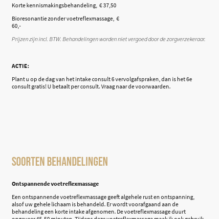
Korte kennismakingsbehandeling, € 37,50
Bioresonantie zonder voetreflexmassage, €
60,-
Prijzen zijn incl. BTW. Behandelingen worden niet vergoed door de zorgverzekeraar.
ACTIE:
Plant u op de dag van het intake consult 6 vervolgafspraken, dan is het 6e
consult gratis! U betaalt per consult. Vraag naar de voorwaarden.
soorten Behandelingen
Ontspannende voetreflexmassage
Een ontspannende voetreflexmassage geeft algehele rust en ontspanning,
alsof uw gehele lichaam is behandeld. Er wordt voorafgaand aan de
behandeling een korte intake afgenomen. De voetreflexmassage duurt
ongeveer 45-50 minuten. Tijdens deze voetreflexmassage maak ik ook gebruik